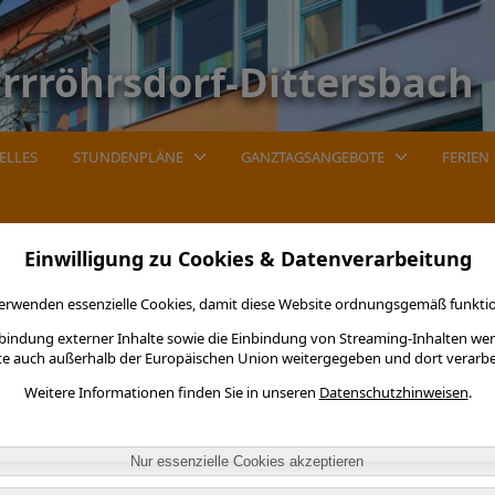
rrröhrsdorf-Dittersbach
ELLES
STUNDENPLÄNE
GANZTAGSANGEBOTE
FERIEN
tseite
Einwilligung zu Cookies & Datenverarbeitung
le Dürrröhrsdorf - Dittersbach
erwenden essenzielle Cookies, damit diese Website ordnungsgemäß funktio
nbindung externer Inhalte sowie die Einbindung von Streaming-Inhalten we
te auch außerhalb der Europäischen Union weitergegeben und dort verarbe
Weitere Informationen finden Sie in unseren
Datenschutzhinweisen
.
Nur essenzielle Cookies akzeptieren