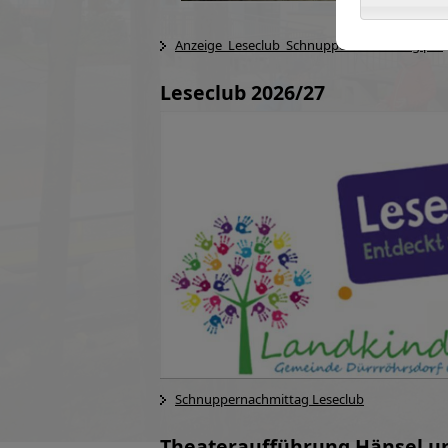
Anzeige_Leseclub_Schnuppernachmittag.pdf
Leseclub 2026/27
Schnuppernachmittag Leseclub
Theateraufführung Hänsel u